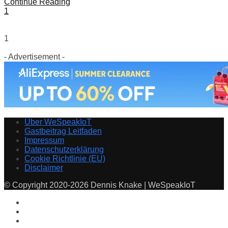
Continue Reading
1
1
- Advertisement -
Über WeSpeakIoT
Gastbeitrag Leitfaden
Impressum
Datenschutzerklärung
Cookie Richtlinie (EU)
Disclaimer
© Copyright 2020-2026 Dennis Knake | WeSpeakIoT