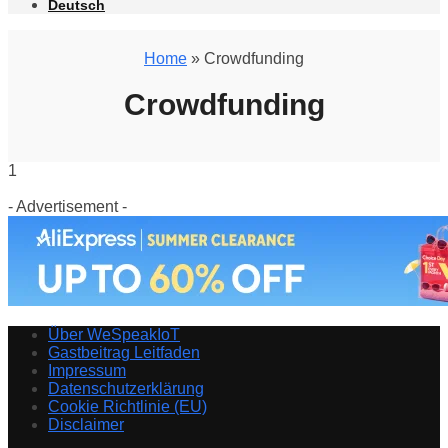
Deutsch
Home
» Crowdfunding
Crowdfunding
1
- Advertisement -
Über WeSpeakIoT
Gastbeitrag Leitfaden
Impressum
Datenschutzerklärung
Cookie Richtlinie (EU)
Disclaimer