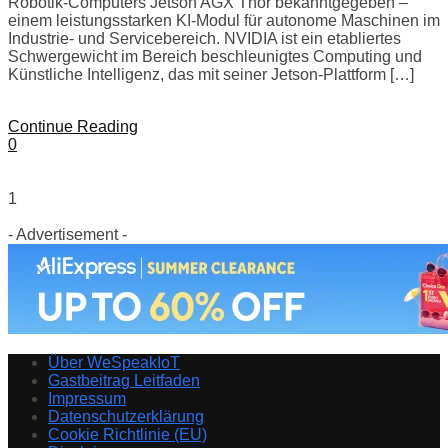
Robotik-Computers Jetson AGX Thor bekanntgegeben –
einem leistungsstarken KI-Modul für autonome Maschinen im
Industrie- und Servicebereich. NVIDIA ist ein etabliertes
Schwergewicht im Bereich beschleunigtes Computing und
Künstliche Intelligenz, das mit seiner Jetson-Plattform […]
Continue Reading
0
1
- Advertisement -
Über WeSpeakIoT
Gastbeitrag Leitfaden
Impressum
Datenschutzerklärung
Cookie Richtlinie (EU)