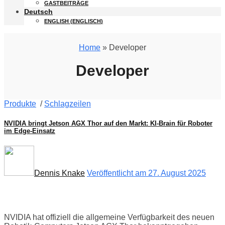
GASTBEITRÄGE
Deutsch
ENGLISH
(
ENGLISCH
)
Home
» Developer
Developer
Produkte
/
Schlagzeilen
NVIDIA bringt Jetson AGX Thor auf den Markt: KI-Brain für Roboter
im Edge-Einsatz
Dennis Knake
Veröffentlicht am 27. August 2025
NVIDIA hat offiziell die allgemeine Verfügbarkeit des neuen