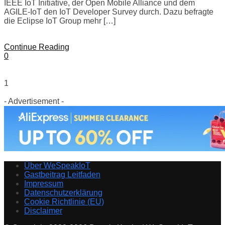
IEEE IoT Initiative, der Open Mobile Alliance und dem
AGILE-IoT den IoT Developer Survey durch. Dazu befragte
die Eclipse IoT Group mehr […]
Continue Reading
0
1
- Advertisement -
Über WeSpeakIoT
Gastbeitrag Leitfaden
Impressum
Datenschutzerklärung
Cookie Richtlinie (EU)
Disclaimer