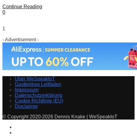
Continue Reading
0
1
- Advertisement -
Über WeSpeakIoT
Gastbeitrag Leitfaden
Impressum
Datenschutzerklärung
Cookie Richtlinie (EU)
Disclaimer
© Copyright 2020-2026 Dennis Knake | WeSpeakIoT