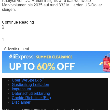
Analyse von DC Market Insights wird das weltweite
Marktvolumen bis 2035 auf rund 332 Milliarden US-Dollar
steigen.
Continue Reading
1
1
- Advertisement -
Über WeSpeakIoT
Gastbeitrag Leitfaden
Impressum
Datenschutzerklärung
Cookie Richtlinie (EU)
Disclaimer