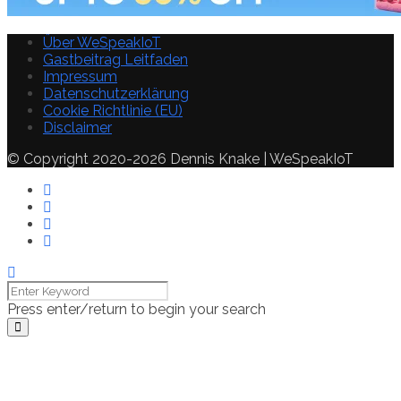
Über WeSpeakIoT
Gastbeitrag Leitfaden
Impressum
Datenschutzerklärung
Cookie Richtlinie (EU)
Disclaimer
© Copyright 2020-2026 Dennis Knake | WeSpeakIoT
Press enter/return to begin your search