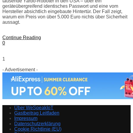
tausende Yarbo-Roboter in den USA – über ein
geräteübergreifend identisches Passwort und eine vom
Hersteller absichtlich eingebaute Hintertür. Der Fall zeigt,
warum ein Preis von über 5.000 Euro nichts über Sicherheit
aussagt.
Continue Reading
0
1
- Advertisement -
Über WeSpeakIoT
Gastbeitrag Leitfaden
Impressum
Datenschutzerklärung
Cookie Richtlinie (EU)