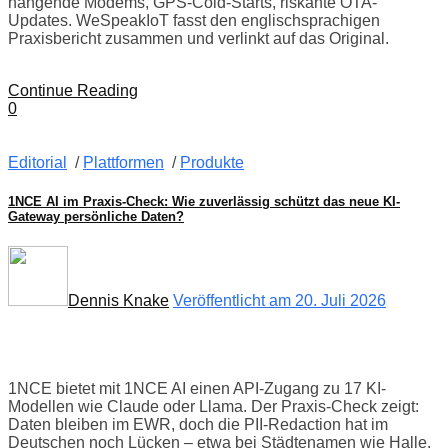
hängende Modems, GPS-Cold-Starts, riskante OTA-
Updates. WeSpeakIoT fasst den englischsprachigen
Praxisbericht zusammen und verlinkt auf das Original.
Continue Reading
0
Editorial
/
Plattformen
/
Produkte
1NCE AI im Praxis-Check: Wie zuverlässig schützt das neue KI-
Gateway persönliche Daten?
Dennis Knake
Veröffentlicht am 20. Juli 2026
1NCE bietet mit 1NCE AI einen API-Zugang zu 17 KI-
Modellen wie Claude oder Llama. Der Praxis-Check zeigt:
Daten bleiben im EWR, doch die PII-Redaction hat im
Deutschen noch Lücken – etwa bei Städtenamen wie Halle.