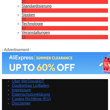
21
Standardisierung
17
Studien
20
Technologie
30
Veranstaltungen
11
- Advertisement -
Über WeSpeakIoT
Gastbeitrag Leitfaden
Impressum
Datenschutzerklärung
Cookie Richtlinie (EU)
Disclaimer