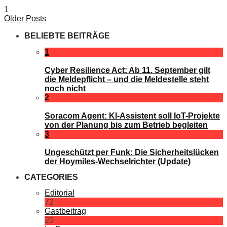
1
Older Posts
BELIEBTE BEITRÄGE
1
Cyber Resilience Act: Ab 11. September gilt
die Meldepflicht – und die Meldestelle steht
noch nicht
2
Soracom Agent: KI-Assistent soll IoT-Projekte
von der Planung bis zum Betrieb begleiten
3
Ungeschützt per Funk: Die Sicherheitslücken
der Hoymiles-Wechselrichter (Update)
CATEGORIES
Editorial
72
Gastbeitrag
20