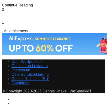
Continue Reading
0
1
- Advertisement -
Über WeSpeakIoT
Gastbeitrag Leitfaden
Impressum
Datenschutzerklärung
Cookie Richtlinie (EU)
Disclaimer
© Copyright 2020-2026 Dennis Knake | WeSpeakIoT