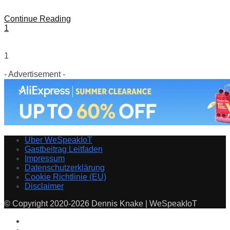
Continue Reading
1
1
- Advertisement -
Über WeSpeakIoT
Gastbeitrag Leitfaden
Impressum
Datenschutzerklärung
Cookie Richtlinie (EU)
Disclaimer
© Copyright 2020-2026 Dennis Knake | WeSpeakIoT