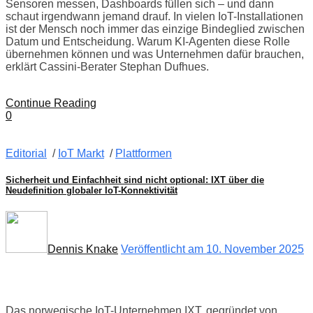
Sensoren messen, Dashboards füllen sich – und dann
schaut irgendwann jemand drauf. In vielen IoT-Installationen
ist der Mensch noch immer das einzige Bindeglied zwischen
Datum und Entscheidung. Warum KI-Agenten diese Rolle
übernehmen können und was Unternehmen dafür brauchen,
erklärt Cassini-Berater Stephan Dufhues.
Continue Reading
0
Editorial
/
IoT Markt
/
Plattformen
Sicherheit und Einfachheit sind nicht optional: IXT über die
Neudefinition globaler IoT-Konnektivität
Dennis Knake
Veröffentlicht am 10. November 2025
Das norwegische IoT-Unternehmen IXT, gegründet von