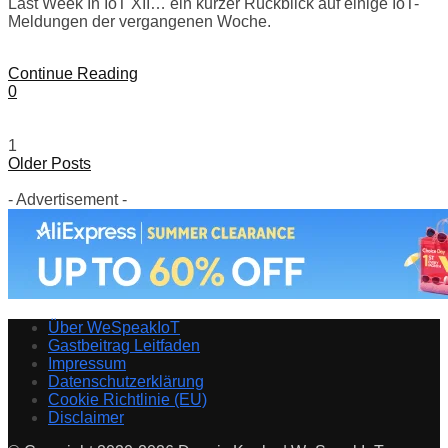
Last Week In IoT XII… ein kurzer Rückblick auf einige IoT-
Meldungen der vergangenen Woche.
Continue Reading
0
1
Older Posts
- Advertisement -
Über WeSpeakIoT
Gastbeitrag Leitfaden
Impressum
Datenschutzerklärung
Cookie Richtlinie (EU)
Disclaimer