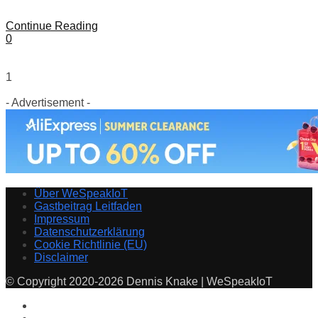
Continue Reading
0
1
- Advertisement -
Über WeSpeakIoT
Gastbeitrag Leitfaden
Impressum
Datenschutzerklärung
Cookie Richtlinie (EU)
Disclaimer
© Copyright 2020-2026 Dennis Knake | WeSpeakIoT