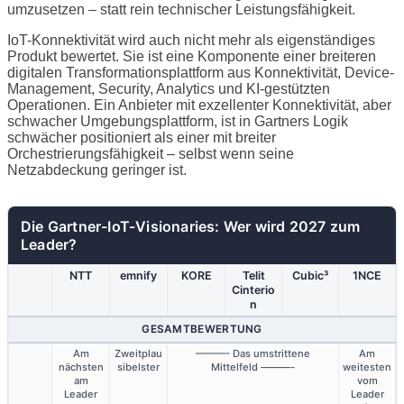
umzusetzen – statt rein technischer Leistungsfähigkeit.
IoT-Konnektivität wird auch nicht mehr als eigenständiges
Produkt bewertet. Sie ist eine Komponente einer breiteren
digitalen Transformationsplattform aus Konnektivität, Device-
Management, Security, Analytics und KI-gestützten
Operationen. Ein Anbieter mit exzellenter Konnektivität, aber
schwacher Umgebungsplattform, ist in Gartners Logik
schwächer positioniert als einer mit breiter
Orchestrierungsfähigkeit – selbst wenn seine
Netzabdeckung geringer ist.
Die Gartner-IoT-Visionaries: Wer wird 2027 zum
Leader?
NTT
emnify
KORE
Telit
Cubic³
1NCE
Cinterio
n
GESAMTBEWERTUNG
Am
Zweitplau
———- Das umstrittene
Am
nächsten
sibelster
Mittelfeld ———-
weitesten
am
vom
Leader
Leader