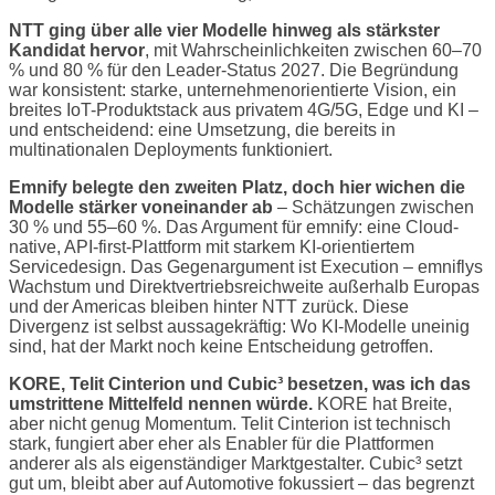
NTT ging über alle vier Modelle hinweg als stärkster
Kandidat hervor
, mit Wahrscheinlichkeiten zwischen 60–70
% und 80 % für den Leader-Status 2027. Die Begründung
war konsistent: starke, unternehmenorientierte Vision, ein
breites IoT-Produktstack aus privatem 4G/5G, Edge und KI –
und entscheidend: eine Umsetzung, die bereits in
multinationalen Deployments funktioniert.
Emnify belegte den zweiten Platz, doch hier wichen die
Modelle stärker voneinander ab
– Schätzungen zwischen
30 % und 55–60 %. Das Argument für emnify: eine Cloud-
native, API-first-Plattform mit starkem KI-orientiertem
Servicedesign. Das Gegenargument ist Execution – emniflys
Wachstum und Direktvertriebsreichweite außerhalb Europas
und der Americas bleiben hinter NTT zurück. Diese
Divergenz ist selbst aussagekräftig: Wo KI-Modelle uneinig
sind, hat der Markt noch keine Entscheidung getroffen.
KORE, Telit Cinterion und Cubic³ besetzen, was ich das
umstrittene Mittelfeld nennen würde.
KORE hat Breite,
aber nicht genug Momentum. Telit Cinterion ist technisch
stark, fungiert aber eher als Enabler für die Plattformen
anderer als als eigenständiger Marktgestalter. Cubic³ setzt
gut um, bleibt aber auf Automotive fokussiert – das begrenzt