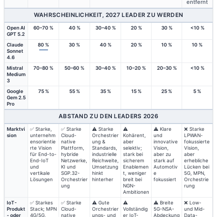
entfernt
WAHRSCHEINLICHKEIT, 2027 LEADER ZU WERDEN
Open AI
60–70 %
40 %
30–40 %
20 %
30 %
<10 %
GPT 5.2
Claude
80 %
30 %
40 %
20 %
10 %
10 %
Sonnet
4.6
Mistral
70–80 %
50–60 %
30–40 %
10–20 %
20–30 %
<10 %
Medium
3
Google
75 %
55 %
35 %
15 %
25 %
5 %
Gem 2.5
Pro
ABSTAND ZU DEN LEADERS 2026
Marktvi
✅ Starke,
✅ Starke
⚠️ Starke
⚠️
⚠️ Klare
❌ Starke
sion
unternehm
Cloud-
Orchestrier
Kohärent,
und
LPWAN-
ensorientie
native
ung &
aber
innovative
fokussierte
rte Vision
Plattform,
Standards,
selektiv;
Vision,
Vision,
für End-to-
hybride
industrielle
stark bei
aber zu
aber
End-IoT
Netzwerke,
Reichweite,
sicherem
stark auf
erhebliche
und
KI und
Umsetzung
Enablemen
Automotiv
Lücken bei
vertikale
SGP.32-
hinkt
t, weniger
e
5G, MPN,
Lösungen
Orchestrier
hinterher
breit bei
fokussiert
Orchestrie
ung
NGN-
rung
Ambitionen
IoT-
✅ Starkes
✅ Starke
⚠️ Gute
⚠️
⚠️ Breite
❌ Low-
Produkt
Stack; MPN
Cloud-
Orchestrier
Vollständig
5G-NSA-
und Mid-
- oder
4G/5G,
native
ungs- und
er IoT-
Abdeckung
Data-