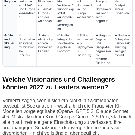
Regione
weiterhin
Direktvertri
hte
auf
Europas
aler
n
auf APAC
eb
Vertriebs-/
Nordameri
und
Footprint,
und Europa
außerhalb
Supportkap
ka und
Nordameri
aktive
konzentrier
Europas
azität
Europa
kas noch
Expansion
t
und der
außerhalb
konzentrier
sehr
Americas
der
t
begrenzt
Kernregion
en
Größe
✅
⚠️ Hohe
✅ Breite
✅ Solide
⚠️ Engeres
⚠️ Breitere
und
Unternehm
Abhängigk
Integration
kommerziel
Segment
Enterprise-
Skalier
ensbreite,
eit von
sreichweite
le &
und
/Servicesk
ung
multination
indirekten
& globaler
Deploymen
Geografie
alierung
ale
Kanälen
Footprint
t-
begrenzen
weniger
Struktur
Skalierung
die
explizit
breitere
Skalierung
Welche Visionaries und Challengers
könnten 2027 zu Leaders werden?
Vorherzusagen, wohin sich ein Markt in zwölf Monaten
bewegt, ist Spekulation – weshalb ich die Frage vier KI-
Modellen vorgelegt habe (OpenAI GPT 5.2, Claude Sonnet
4.6, Mistral Medium 3 und Google Gemini 2.5 Pro), statt mich
allein auf meine eigene Einschätzung zu verlassen. Ihre
unabhängigen Schätzungen konvergierten mehr als sie
divergierten – nicht vollständig, aber deutlich.