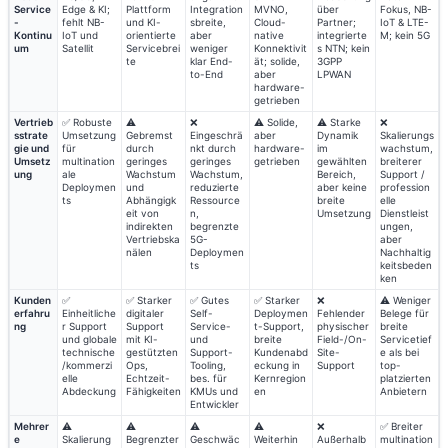
Service
Edge & KI;
Plattform
Integration
MVNO,
über
Fokus, NB-
-
fehlt NB-
und KI-
sbreite,
Cloud-
Partner;
IoT & LTE-
Kontinu
IoT und
orientierte
aber
native
integrierte
M; kein 5G
um
Satellit
Servicebrei
weniger
Konnektivit
s NTN; kein
te
klar End-
ät; solide,
3GPP
to-End
aber
LPWAN
hardware-
getrieben
Vertrieb
✅ Robuste
⚠️
❌
⚠️ Solide,
⚠️ Starke
❌
sstrate
Umsetzung
Gebremst
Eingeschrä
aber
Dynamik
Skalierungs
gie und
für
durch
nkt durch
hardware-
im
wachstum,
Umsetz
multination
geringes
geringes
getrieben
gewählten
breiterer
ung
ale
Wachstum
Wachstum,
Bereich,
Support /
Deploymen
und
reduzierte
aber keine
profession
ts
Abhängigk
Ressource
breite
elle
eit von
n,
Umsetzung
Dienstleist
indirekten
begrenzte
ungen,
Vertriebska
5G-
aber
nälen
Deploymen
Nachhaltig
ts
keitsbeden
ken
Kunden
✅
✅ Starker
✅ Gutes
✅ Starker
❌
⚠️ Weniger
erfahru
Einheitliche
digitaler
Self-
Deploymen
Fehlender
Belege für
ng
r Support
Support
Service-
t-Support,
physischer
breite
und globale
mit KI-
und
breite
Field-/On-
Servicetief
technische
gestützten
Support-
Kundenabd
Site-
e als bei
/kommerzi
Ops,
Tooling,
eckung in
Support
top-
elle
Echtzeit-
bes. für
Kernregion
platzierten
Abdeckung
Fähigkeiten
KMUs und
en
Anbietern
Entwickler
Mehrer
⚠️
⚠️
⚠️
⚠️
❌
✅ Breiter
e
Skalierung
Begrenzter
Geschwäc
Weiterhin
Außerhalb
multination