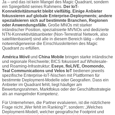
Ja – und das ist kein Mangel des Magic Quadrant, sondern
ein Spiegelbild seines Rahmens.
Der IoT-
Konnektivitätsmarkt bleibt vielfältig. Einige Anbieter
fokussieren auf globale Enterprise-Deployments; andere
spezialisieren sich auf bestimmte Branchen, Regionen
oder Anwendungsfälle.
Große MNOs mit starker
inländischer Position, spezialisierte MVNOs und dedizierte
NTN-Konnektivitätsanbieter (Non-Terrestrial Network, also
satellitenbasiert) sind alle in diesem Bereich tätig – ohne
notwendigerweise die Einschlusskriterien des Magic
Quadrant zu erfüllen.
América Móvil
und
China Mobile
bringen starke inländische
und regionale Reichweite; BICS fokussiert auf Wholesale-
und Roaming-Infrastruktur;
Eseye, floLIVE, Onomondo,
Teal Communications und Velos IoT
bedienen jeweils
spezifische Enterprise-IoT-Nischen mit Plattformen für
bestimmte Deployment-Modelle oder Geografien. Dass ein
Anbieter im Quadrant fehlt, liegt häufiger am
Bewertungsrahmen, Marktfokus oder der Geschäftsstrategie
als an mangelnder Kompetenz.
Für Unternehmen, die Partner evaluieren, ist die nützlichere
Frage nicht „Wer fehlt im Ranking?“, sondern: „Welches
Deployment-Modell, welcher geografische Footprint und