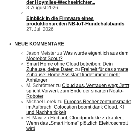
der Hoymiles-Wechselrichter...
3. August 2026
Einblick in die Firmware eines
produktionsreifen NB-IoT-Hundehalsbands
27. Juli 2026
NEUE KOMMENTARE
Jason Meister
zu
Was wurde eigentlich aus dem
Moorebot Scout?
Smart Home ohne Cloud betreiben: Dein
Zuhause, deine Daten
zu
Freiheit für das smarte
Zuhause: Home Assistant findet immer mehr
Anhänger
M. Schröttner
zu
Cloud aus, Vertrauen weg: Jetzt
spricht Vorwerk zum Ende der smarten Neato-
Roboter
Michael Lorek
zu
Europas Rechenzentrumsmarkt
im Aufbruch: Colocation boomt dank Cloud, KI
und Nachhaltigkeit
H. Mayr
zu
Hört auf, Cloudprodukte zu kaufen:
Wenn das „Smart Home“ plötzlich Elektroschrott
wird