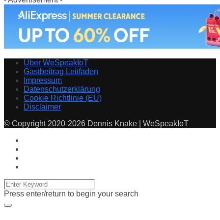
Über WeSpeakIoT
Gastbeitrag Leitfaden
Impressum
Datenschutzerklärung
Cookie Richtlinie (EU)
Disclaimer
© Copyright 2020-2026 Dennis Knake | WeSpeakIoT
Press enter/return to begin your search