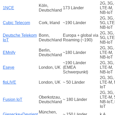
2G, 3G,
Köln,
1NCE
173 Länder
LTE‑M,
Deutschland
NB‑IoT
2G, 3G,
Cubic Telecom
Cork, Irland
~190 Länder
5G, LTE
NB‑IoT
2G, 3G,
Deutsche Telekom
Bonn,
Europa + global via
5G, LTE
IoT
Deutschland
Roaming (~190)
NB‑IoT
2G, 3G,
Berlin,
EMnify
~180 Länder
LTE‑M,
Deutschland
NB‑IoT
~190 Länder
2G, 3G,
Eseye
London, UK
(EMEA
LTE‑M,
Schwerpunkt)
NB‑IoT
2G, 3G,
floLIVE
London, UK
~ 50 Länder
LTE-M, 
IoT
2G, 3G,
Oberkotzau,
LTE-M, 
Fusion IoT
~ 180 Länder
Deutschland
NB-IoT,
IoT
München,
Giesecke+Devrient
~ 150 Länder
k.A.