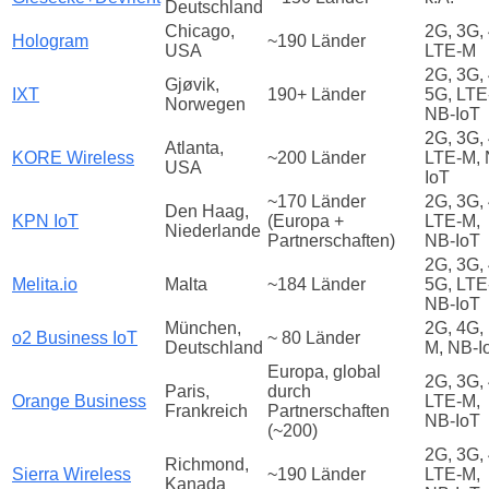
Deutschland
Chicago,
2G, 3G,
Hologram
~190 Länder
USA
LTE‑M
2G, 3G,
Gjøvik,
IXT
190+ Länder
5G, LTE
Norwegen
NB-IoT
2G, 3G,
Atlanta,
KORE Wireless
~200 Länder
LTE-M, 
USA
IoT
~170 Länder
2G, 3G,
Den Haag,
KPN IoT
(Europa +
LTE‑M,
Niederlande
Partnerschaften)
NB‑IoT
2G, 3G,
Melita.io
Malta
~184 Länder
5G, LTE
NB‑IoT
München,
2G, 4G,
o2 Business IoT
~ 80 Länder
Deutschland
M, NB-I
Europa, global
2G, 3G,
Paris,
durch
Orange Business
LTE‑M,
Frankreich
Partnerschaften
NB‑IoT
(~200)
2G, 3G,
Richmond,
Sierra Wireless
~190 Länder
LTE‑M,
Kanada