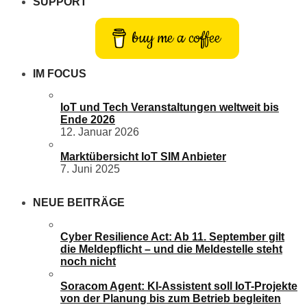
SUPPORT
buy me a coffee
IM FOCUS
IoT und Tech Veranstaltungen weltweit bis
Ende 2026
12. Januar 2026
Marktübersicht IoT SIM Anbieter
7. Juni 2025
NEUE BEITRÄGE
Cyber Resilience Act: Ab 11. September gilt
die Meldepflicht – und die Meldestelle steht
noch nicht
Soracom Agent: KI-Assistent soll IoT-Projekte
von der Planung bis zum Betrieb begleiten