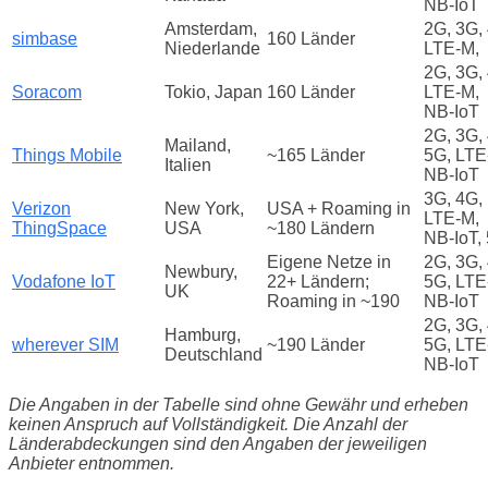
NB‑IoT
Amsterdam,
2G, 3G,
simbase
160 Länder
Niederlande
LTE-M,
2G, 3G,
Soracom
Tokio, Japan
160 Länder
LTE‑M,
NB‑IoT
2G, 3G,
Mailand,
Things Mobile
~165 Länder
5G, LTE
Italien
NB‑IoT
3G, 4G,
Verizon
New York,
USA + Roaming in
LTE‑M,
ThingSpace
USA
~180 Ländern
NB‑IoT,
Eigene Netze in
2G, 3G,
Newbury,
Vodafone IoT
22+ Ländern;
5G, LTE
UK
Roaming in ~190
NB‑IoT
2G, 3G,
Hamburg,
wherever SIM
~190 Länder
5G, LTE
Deutschland
NB-IoT
Die Angaben in der Tabelle sind ohne Gewähr und erheben
keinen Anspruch auf Vollständigkeit. Die Anzahl der
Länderabdeckungen sind den Angaben der jeweiligen
Anbieter entnommen.