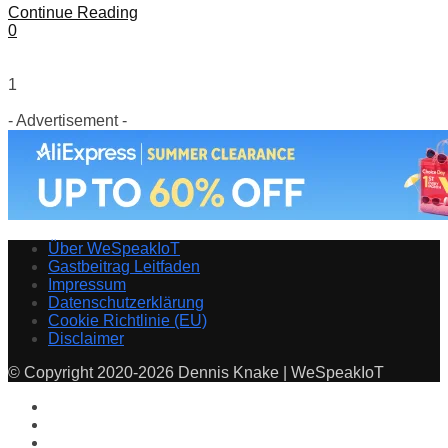
Continue Reading
0
1
- Advertisement -
Über WeSpeakIoT
Gastbeitrag Leitfaden
Impressum
Datenschutzerklärung
Cookie Richtlinie (EU)
Disclaimer
© Copyright 2020-2026 Dennis Knake | WeSpeakIoT