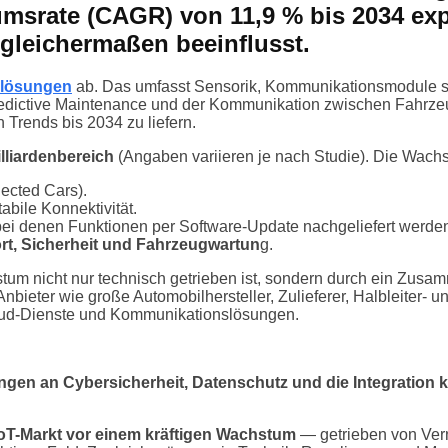
msrate (CAGR) von 11,9 % bis 2034 exp
r gleichermaßen beeinflusst.
glösungen
ab. Das umfasst Sensorik, Kommunikationsmodule s
ictive Maintenance und der Kommunikation zwischen Fahrzeugen u
Trends bis 2034 zu liefern.
lliarden­bereich
(Angaben variieren je nach Studie). Die Wachstu
ected Cars).
bile Konnektivität.
bei denen Funktionen per Software-Update nachgeliefert werde
t, Sicherheit und Fahrzeugwartun
g.
stum nicht nur technisch getrieben ist, sondern durch ein Z
Anbieter wie große Automobilhersteller, Zulieferer, Halbleiter- 
oud-Dienste und Kommunikationslösungen.
gen an Cybersicherheit, Datenschutz und die Integration
IoT-Markt vor einem kräftigen Wachstum
— getrieben von Vern