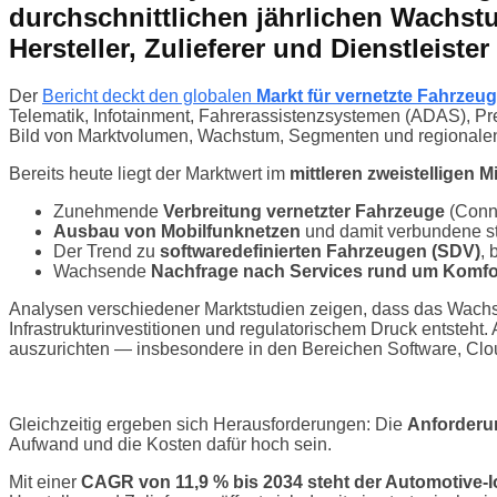
durchschnittlichen jährlichen Wachstu
Hersteller, Zulieferer und Dienstleiste
Der
Bericht deckt den globalen
Markt für vernetzte Fahrzeu
Telematik, Infotainment, Fahrerassistenzsystemen (ADAS), Pred
Bild von Marktvolumen, Wachstum, Segmenten und regionalen 
Bereits heute liegt der Marktwert im
mittleren zweistelligen Mi
Zunehmende
Verbreitung vernetzter Fahrzeuge
(Conn
Ausbau von Mobilfunknetzen
und damit verbundene sta
Der Trend zu
softwaredefinierten Fahrzeugen (SDV)
, 
Wachsende
Nachfrage nach Services rund um Komfor
Analysen verschiedener Marktstudien zeigen, dass das Wach
Infrastrukturinvestitionen und regulatorischem Druck entsteht. 
auszurichten — insbesondere in den Bereichen Software, Cl
Gleichzeitig ergeben sich Herausforderungen: Die
Anforderun
Aufwand und die Kosten dafür hoch sein.
Mit einer
CAGR von 11,9 % bis 2034 steht der Automotive-