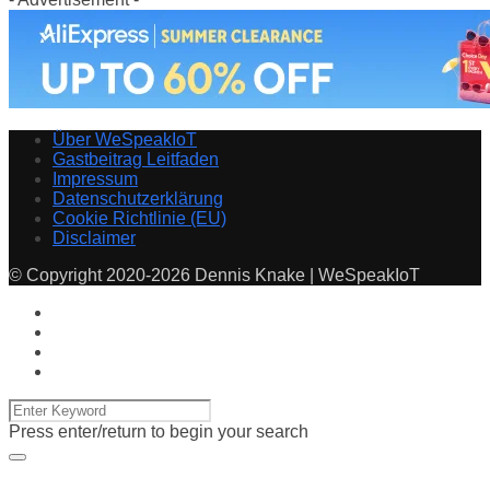
Über WeSpeakIoT
Gastbeitrag Leitfaden
Impressum
Datenschutzerklärung
Cookie Richtlinie (EU)
Disclaimer
© Copyright 2020-2026 Dennis Knake | WeSpeakIoT
Press enter/return to begin your search