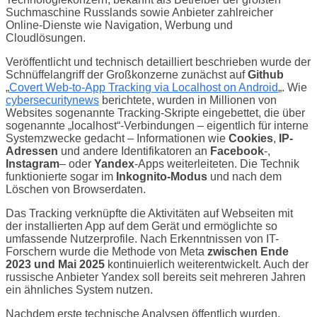
Suchmaschine Russlands sowie Anbieter zahlreicher
Online-Dienste wie Navigation, Werbung und
Cloudlösungen.
Veröffentlicht und technisch detailliert beschrieben wurde der
Schnüffelangriff der Großkonzerne zunächst auf
Github
„
Covert Web-to-App Tracking via Localhost on Android
„. Wie
cybersecuritynews
berichtete, wurden in Millionen von
Websites sogenannte Tracking-Skripte eingebettet, die über
sogenannte „localhost“-Verbindungen – eigentlich für interne
Systemzwecke gedacht – Informationen wie
Cookies
,
IP-
Adressen
und andere Identifikatoren an
Facebook
-,
Instagram
– oder
Yandex
-Apps weiterleiteten. Die Technik
funktionierte sogar im
Inkognito-Modus
und nach dem
Löschen von Browserdaten.
Das Tracking verknüpfte die Aktivitäten auf Webseiten mit
der installierten App auf dem Gerät und ermöglichte so
umfassende Nutzerprofile. Nach Erkenntnissen von IT-
Forschern wurde die Methode von Meta
zwischen Ende
2023 und Mai 2025
kontinuierlich weiterentwickelt. Auch der
russische Anbieter Yandex soll bereits seit mehreren Jahren
ein ähnliches System nutzen.
Nachdem erste technische Analysen öffentlich wurden,