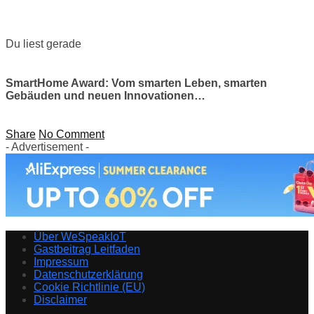
Du liest gerade
SmartHome Award: Vom smarten Leben, smarten
Gebäuden und neuen Innovationen…
Share
No Comment
- Advertisement -
Über WeSpeakIoT
Gastbeitrag Leitfaden
Impressum
Datenschutzerklärung
Cookie Richtlinie (EU)
Disclaimer