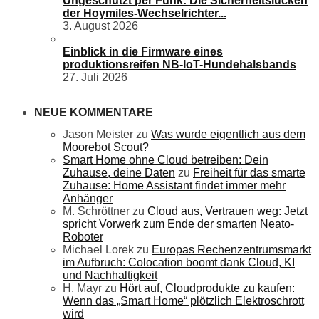
Ungeschützt per Funk: Die Sicherheitslücken
der Hoymiles-Wechselrichter...
3. August 2026
Einblick in die Firmware eines
produktionsreifen NB-IoT-Hundehalsbands
27. Juli 2026
NEUE KOMMENTARE
Jason Meister
zu
Was wurde eigentlich aus dem
Moorebot Scout?
Smart Home ohne Cloud betreiben: Dein
Zuhause, deine Daten
zu
Freiheit für das smarte
Zuhause: Home Assistant findet immer mehr
Anhänger
M. Schröttner
zu
Cloud aus, Vertrauen weg: Jetzt
spricht Vorwerk zum Ende der smarten Neato-
Roboter
Michael Lorek
zu
Europas Rechenzentrumsmarkt
im Aufbruch: Colocation boomt dank Cloud, KI
und Nachhaltigkeit
H. Mayr
zu
Hört auf, Cloudprodukte zu kaufen:
Wenn das „Smart Home“ plötzlich Elektroschrott
wird