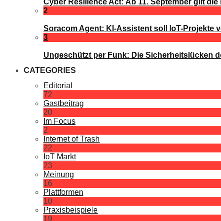
Cyber Resilience Act: Ab 11. September gilt die 
2
Soracom Agent: KI-Assistent soll IoT-Projekte 
3
Ungeschützt per Funk: Die Sicherheitslücken d
CATEGORIES
Editorial
72
Gastbeitrag
20
Im Focus
2
Internet of Trash
22
IoT Markt
23
Meinung
16
Plattformen
10
Praxisbeispiele
19