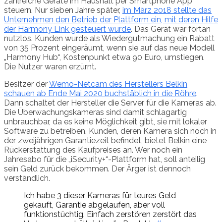
zahlreiche Geräte im Haushalt per Smartphone App
steuern. Nur sieben Jahre später,
im März 2018 stellte das
Unternehmen den Betrieb der Plattform ein, mit deren Hilfe
der Harmony Link gesteuert wurde
. Das Gerät war fortan
nutzlos. Kunden wurde als Wiedergutmachung ein Rabatt
von 35 Prozent eingeräumt, wenn sie auf das neue Modell
„Harmony Hub“, Kostenpunkt etwa 90 Euro, umstiegen.
Die Nutzer waren erzürnt.
Besitzer der
Wemo-Netcam des Herstellers Belkin
schauen ab Ende Mai 2020 buchstäblich in die Röhre
.
Dann schaltet der Hersteller die Server für die Kameras ab.
Die Überwachungskameras sind damit schlagartig
unbrauchbar, da es keine Möglichkeit gibt, sie mit lokaler
Software zu betreiben. Kunden, deren Kamera sich noch in
der zweijährigen Garantiezeit befindet, bietet Belkin eine
Rückerstattung des Kaufpreises an. Wer noch ein
Jahresabo für die „iSecurity+“-Plattform hat, soll anteilig
sein Geld zurück bekommen. Der Ärger ist dennoch
verständlich.
Ich habe 3 dieser Kameras für teures Geld
gekauft, Garantie abgelaufen, aber voll
funktionstüchtig. Einfach zerstören zerstört das