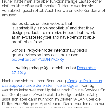
Früher hätte man alte aber funktionsfähige Lautsprecher
einfach über eBay weiterverkauft. Heute werden sie
vorsätzlich geschrottet. Auch hier waren viele Kunden „not
amused“:
Sonos states on their website that
"sustainability is non-negotiable," and that they
design products to minimize impact, but I work
at an e-waste recycler and have demonstrable
proof this is false.
Sonos's "recycle mode" intentionally bricks
good devices so they can't be reused.
pic.twitter.com/VJDNhYOxRy
— walking mirage (@atomicthumbs)
December
27, 2019
Nach rund sieben Jahren Benutzung
kündigte Philips nun
das Support-Ende der ersten Hue Bridge an
. Künftig
werde es keine weiteren Updates noch Online-Services für
das Gerät geben. Zwar bleibt die Bridge funktionsfähig,
lässt sich aber dann nur noch im lokalen WLAN über die
Philips Hue Bridge v1 App steuern. Damit wurden nach nur