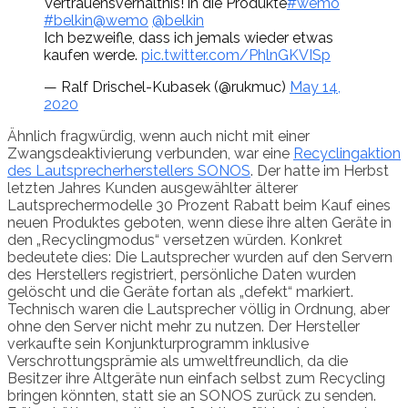
Vertrauensverhältnis! in die Produkte
#wemo
#belkin
@wemo
@belkin
Ich bezweifle, dass ich jemals wieder etwas
kaufen werde.
pic.twitter.com/PhlnGKVISp
— Ralf Drischel-Kubasek (@rukmuc)
May 14,
2020
Ähnlich fragwürdig, wenn auch nicht mit einer
Zwangsdeaktivierung verbunden, war eine
Recyclingaktion
des Lautsprecherherstellers SONOS
. Der hatte im Herbst
letzten Jahres Kunden ausgewählter älterer
Lautsprechermodelle 30 Prozent Rabatt beim Kauf eines
neuen Produktes geboten, wenn diese ihre alten Geräte in
den „Recyclingmodus“ versetzen würden. Konkret
bedeutete dies: Die Lautsprecher wurden auf den Servern
des Herstellers registriert, persönliche Daten wurden
gelöscht und die Geräte fortan als „defekt“ markiert.
Technisch waren die Lautsprecher völlig in Ordnung, aber
ohne den Server nicht mehr zu nutzen. Der Hersteller
verkaufte sein Konjunkturprogramm inklusive
Verschrottungsprämie als umweltfreundlich, da die
Besitzer ihre Altgeräte nun einfach selbst zum Recycling
bringen könnten, statt sie an SONOS zurück zu senden.