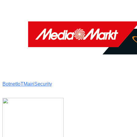
Botnet
IoT
Mairi
Security