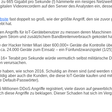
s zu 665 Gigabit pro Sekunde (!) hämmerte ein riesiges Netzwe
igitalen Videorecordern auf den Server des Analysten ein, des
bsite
fast doppelt so groß, wie der größte Angriff, den sie zuv
ebt hat.
inen Angriffs für IoT-Gerätebenutzer zu messen deren Maschinen
igem Strom und zusätzlichem Bandbreitenverbrauch gekostet h
tte der Hacker hinter Miari über 600.000+ Geräte die Kontrolle
 ca. 24.000 Geräte zum Einsatz – ein Fünfundzwanzigstel (1/25
6+ Terabit pro Sekunde würde vermutlich selbst militärische Di
en verursachen.
e haben, wie schon 2016. Schuldig an ihnen sind (und werden sein
ldig aber auch die Kunden, die diese IoT-Geräte kaufen und mit
e Default-Passwörter).
5 Millionen DDoS Angriffe registriert, viele davon auf gewerbl
h diese Angriffe zu beklagen. Dieser Schaden hat sich im Verg