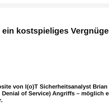
, ein kostspieliges Vergnüg
te von I(o)T Sicherheitsanalyst Brian K
enial of Service) Angriffs – möglich 
.