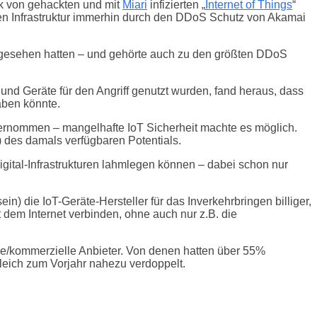
rk von gehackten und mit
Miari
infizierten „
Internet of Things
“
sen Infrastruktur immerhin durch den DDoS Schutz von Akamai
or gesehen hatten – und gehörte auch zu den größten DDoS
 und Geräte für den Angriff genutzt wurden, fand heraus, dass
aben könnte.
 übernommen – mangelhafte IoT Sicherheit machte es möglich.
) des damals verfügbaren Potentials.
gital-Infrastrukturen lahmlegen können – dabei schon nur
) die IoT-Geräte-Hersteller für das Inverkehrbringen billiger,
 dem Internet verbinden, ohne auch nur z.B. die
iche/kommerzielle Anbieter. Von denen hatten über 55%
leich zum Vorjahr nahezu verdoppelt.