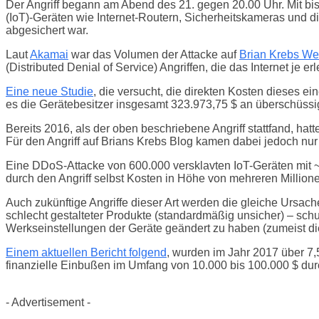
Der Angriff begann am Abend des 21. gegen 20.00 Uhr. Mit bi
(IoT)-Geräten wie Internet-Routern, Sicherheitskameras und d
abgesichert war.
Laut
Akamai
war das Volumen der Attacke auf
Brian Krebs We
(Distributed Denial of Service) Angriffen, die das Internet je erl
Eine neue Studie
, die versucht, die direkten Kosten dieses e
es die Gerätebesitzer insgesamt 323.973,75 $ an überschüss
Bereits 2016, als der oben beschriebene Angriff stattfand, ha
Für den Angriff auf Brians Krebs Blog kamen dabei jedoch nur
Eine DDoS-Attacke von 600.000 versklavten IoT-Geräten mit ~1
durch den Angriff selbst Kosten in Höhe von mehreren Million
Auch zukünftige Angriffe dieser Art werden die gleiche Ursach
schlecht gestalteter Produkte (standardmäßig unsicher) – schu
Werkseinstellungen der Geräte geändert zu haben (zumeist di
Einem aktuellen Bericht folgend
, wurden im Jahr 2017 über 7,
finanzielle Einbußen im Umfang von 10.000 bis 100.000 $ durc
- Advertisement -