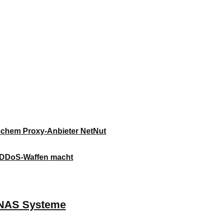
ischem Proxy-Anbieter NetNut
n DDoS-Waffen macht
d NAS Systeme