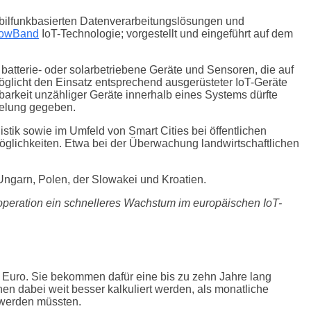
obilfunkbasierten Datenverarbeitungslösungen und
rowBand
IoT-Technologie; vorgestellt und eingeführt auf dem
tterie- oder solarbetriebene Geräte und Sensoren, die auf
glicht den Einsatz entsprechend ausgerüsteter IoT-Geräte
arkeit unzähliger Geräte innerhalb eines Systems dürfte
sselung gegeben.
tik sowie im Umfeld von Smart Cities bei öffentlichen
öglichkeiten. Etwa bei der Überwachung landwirtschaftlichen
Ungarn, Polen, der Slowakei und Kroatien.
ooperation ein schnelleres Wachstum im europäischen IoT-
 Euro. Sie bekommen dafür eine bis zu zehn Jahre lang
n dabei weit besser kalkuliert werden, als monatliche
 werden müssten.