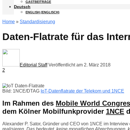
GASTBEITRÄGE
Deutsch
ENGLISH
(
ENGLISCH
)
Home
»
Standardisierung
Daten-Flatrate für das Inte
Editorial Staff
Veröffentlicht am 2. März 2018
2
Bild: 1NCE/DTAG
IoT-Datenflatrate der Telekom und 1NCE
Im Rahmen des
Mobile World Congres
dem Kölner Mobilfunkprovider
1NCE
d
Alexander P. Sator, Gründer und CEO von 1NCE im Interview 
realisieren. Das bedeutet, keine monatlichen Abrechnungen, 