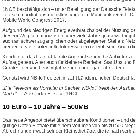
1NCE beschäftigt sich – unter Beteiligung der Deutsche Tele
Telekommunikations-dienstleistungen im Mobilfunkbereich. D
Mobile World Congress 2017.
Aufgrund des niedrigen Energieverbrauchs bei der Nutzung de
diesem Weg kommunizieren, über viele Jahre quasi wartungsf
auch an schwer zugänglichen oder abgelegenen Stellen; Netza
hierbei für viele potentielle Interessenten reizvoll sein. Auc
Kunden für das Daten-Flatrate Angebot sehen die Anbieter zun
Auftraggebern. Aber auch für kleinere Betriebe, StartUps und
Gerätes, der von Leasingfahrzeugen oder gar Fahrrädern.
Genutzt wird NB-IoT derzeit in acht Ländern, neben Deutschla
„
Die Telekom als Vorreiter in Sachen NB-IoT treibt den Ausba
Markt.
“ – , Alexander P. Sator, 1NCE.
10 Euro – 10 Jahre – 500MB
Das neue Angebot bietet überschaubare Konditionen – und der
gültige Daten-Flatrate mit einem Volumen von bis zu 500 Mega
Abrechnungen wechselnder Kleinstbeträge, die je nach verbr