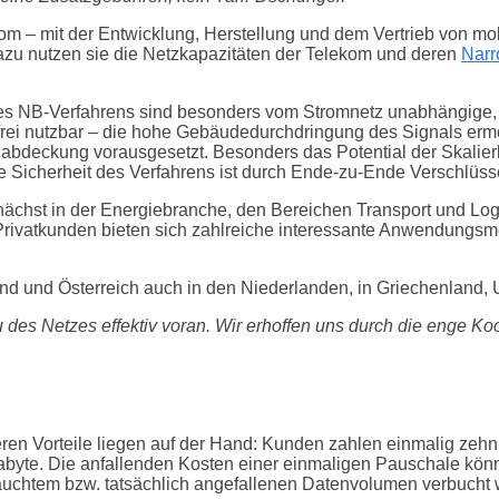
kom – mit der Entwicklung, Herstellung und dem Vertrieb von m
azu nutzen sie die Netzkapazitäten der Telekom und deren
Nar
s NB-Verfahrens sind besonders vom Stromnetz unabhängige, ba
rei nutzbar – die hohe Gebäudedurchdringung des Signals ermö
bdeckung vorausgesetzt. Besonders das Potential der Skalierb
h die Sicherheit des Verfahrens ist durch Ende-zu-Ende Verschlü
ächst in der Energiebranche, den Bereichen Transport und Logis
 Privatkunden bieten sich zahlreiche interessante Anwendungsm
nd und Österreich auch in den Niederlanden, in Griechenland, 
u des Netzes effektiv voran. Wir erhoffen uns durch die enge K
en Vorteile liegen auf der Hand: Kunden zahlen einmalig zehn
byte. Die anfallenden Kosten einer einmaligen Pauschale könne
auchtem bzw. tatsächlich angefallenen Datenvolumen verbucht