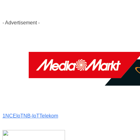
- Advertisement -
1NCE
IoT
NB-IoT
Telekom