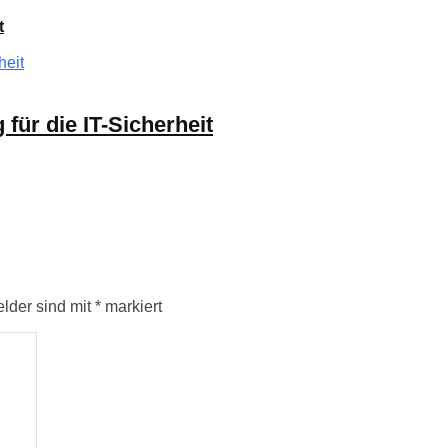
t
für die IT-Sicherheit
elder sind mit
*
markiert