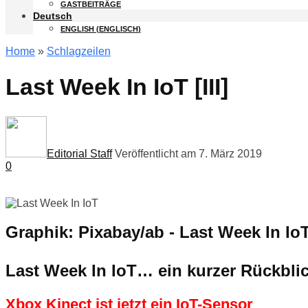
GASTBEITRÄGE
Deutsch
ENGLISH
(
ENGLISCH
)
Home
»
Schlagzeilen
Last Week In IoT [III]
Editorial Staff
Veröffentlicht am 7. März 2019
0
Graphik: Pixabay/ab -
Last Week In Io
Last Week In IoT… ein kurzer Rückbli
Xbox Kinect ist jetzt ein IoT-Sensor