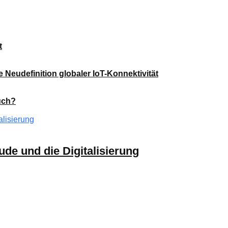
t
e Neudefinition globaler IoT-Konnektivität
ruch?
de und die Digitalisierung