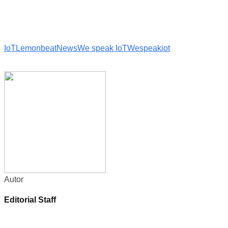
IoT
Lemonbeat
News
We speak IoT
Wespeakiot
Autor
Editorial Staff