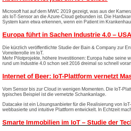
Microsoft hat auf dem MWC 2019 gezeigt, was aus der Kamerat
als IoT-Sensor an die Azure-Cloud gebunden ist. Die Hardwa
System kann etwa erkennen, wenn ein Patient im Krankenhaus
Europa führt in Sachen Industrie 4.0 – US
Die kürzlich veröffentlichte Studie der Bain & Company zur En
Vorreiterrolle im IoT.
Mehr Pilotprojekte, höhere Investitionen: Europa habe seine w
rund um Industrie 4.0 schon seit 2016 dreimal so schnell vo
Internet of Beer: IoT-Plattform vernetzt M
Vom Sensor bis zur Cloud in wenigen Momenten. Die IoT-Platt
typisches Beispiel ist die vernetzte Schankanlage.
Datacake ist ein Lösungsanbieter für die Realisierung von IoT
webbasierte und intuitive Plattform entwickelt. In Echtzeit m
Smarte Immobilien im IoT – Studie der Tec