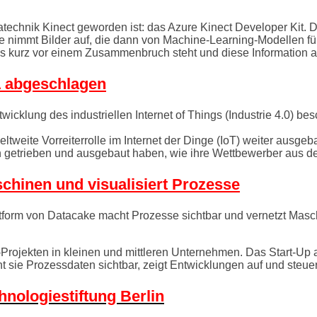
echnik Kinect geworden ist: das Azure Kinect Developer Kit. D
re nimmt Bilder auf, die dann von Machine-Learning-Modellen f
 kurz vor einem Zusammenbruch steht und diese Information an
A abgeschlagen
twicklung des industriellen Internet of Things (Industrie 4.0) 
eltweite Vorreiterrolle im Internet der Dinge (IoT) weiter ausg
ran getrieben und ausgebaut haben, wie ihre Wettbewerber aus 
aschinen und visualisiert Prozesse
form von Datacake macht Prozesse sichtbar und vernetzt Masch
-Projekten in kleinen und mittleren Unternehmen. Das Start-Up 
acht sie Prozessdaten sichtbar, zeigt Entwicklungen auf und ste
hnologiestiftung Berlin