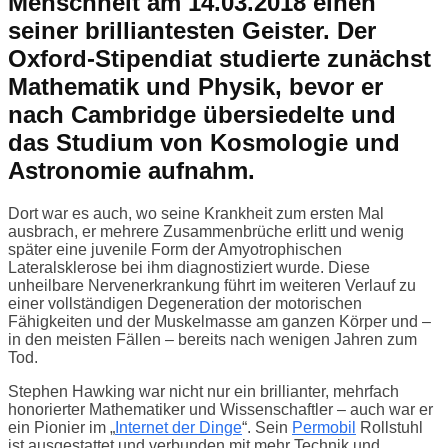
Menschheit am 14.03.2018 einen
seiner brilliantesten Geister. Der
Oxford-Stipendiat studierte zunächst
Mathematik und Physik, bevor er
nach Cambridge übersiedelte und
das Studium von Kosmologie und
Astronomie aufnahm.
Dort war es auch, wo seine Krankheit zum ersten Mal
ausbrach, er mehrere Zusammenbrüche erlitt und wenig
später eine juvenile Form der Amyotrophischen
Lateralsklerose bei ihm diagnostiziert wurde. Diese
unheilbare Nervenerkrankung führt im weiteren Verlauf zu
einer vollständigen Degeneration der motorischen
Fähigkeiten und der Muskelmasse am ganzen Körper und –
in den meisten Fällen – bereits nach wenigen Jahren zum
Tod.
Stephen Hawking war nicht nur ein brillianter, mehrfach
honorierter Mathematiker und Wissenschaftler – auch war er
ein Pionier im „
Internet der Dinge
“. Sein
Permobil
Rollstuhl
ist ausgestattet und verbunden mit mehr Technik und