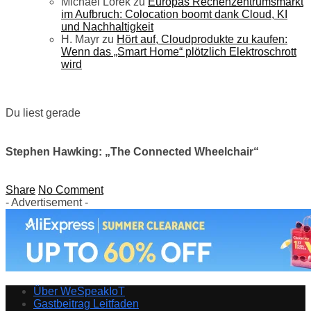
Michael Lorek
zu
Europas Rechenzentrumsmarkt
im Aufbruch: Colocation boomt dank Cloud, KI
und Nachhaltigkeit
H. Mayr
zu
Hört auf, Cloudprodukte zu kaufen:
Wenn das „Smart Home“ plötzlich Elektroschrott
wird
Du liest gerade
Stephen Hawking: „The Connected Wheelchair“
Share
No Comment
- Advertisement -
Über WeSpeakIoT
Gastbeitrag Leitfaden